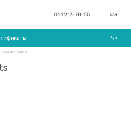
061 213-78-55
UAH
ртификаты
Рус
Booksize format
ts