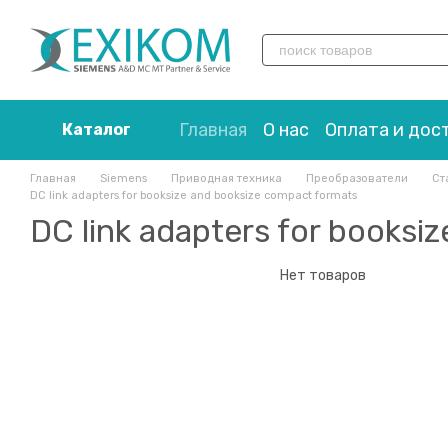
Перейти к основному контенту
Главная
О нас
Оплата и дос
Каталог
Главная
Siemens
Приводная техника
Преобразователи
Ст
DC link adapters for booksize and booksize compact formats
DC link adapters for booksi
Нет товаров