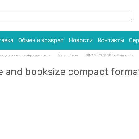
тавка
Обмен и возврат
Новости
Контакты
Се
андартные преобразователи
Servo drives
SINAMICS S120 built-in units
ze and booksize compact forma