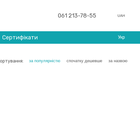
061 213-78-55
UAH
Сертифікати
Укр
ортування:
за популярністю
спочатку дешевше
за назвою