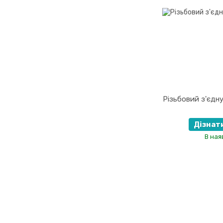
Різьбовий з'єдн
Дізнат
В ная