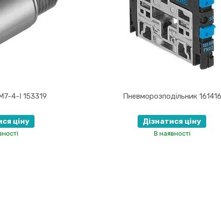
M7-4-I 153319
Пневморозподільник 16141
ися ціну
Дізнатися ціну
вності
В наявності