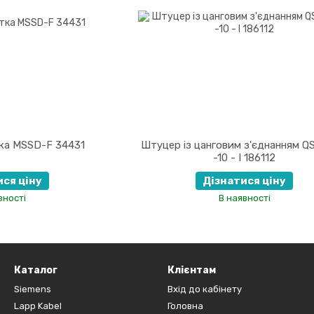
ка MSSD-F 34431
Штуцер із цанговим з'єднанням QS
-10 - I 186112
ися ціну
Дізнатися ціну
вності
В наявності
Каталог
Клієнтам
Siemens
Вхід до кабінету
Lapp Kabel
Головна