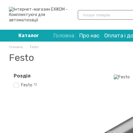
Перейти до основного контенту
Головна
Про нас
Оплата і д
Каталог
Головна
Festo
Festo
Розділ
12
Festo