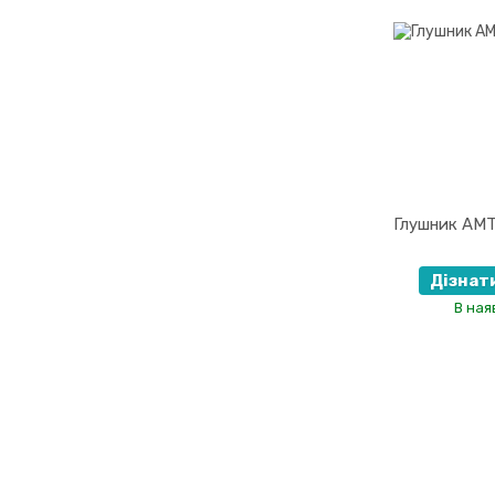
Глушник AM
Дізнат
В ная