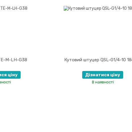
TE-M-LH-G38
Кутовий штуцер QSL-G1/4-10 18
ися ціну
Дізнатися ціну
вності
В наявності