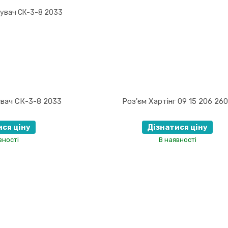
увач СК-3-8 2033
Роз'єм Хартінг 09 15 206 26
ися ціну
Дізнатися ціну
вності
В наявності