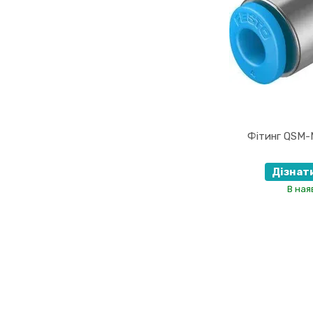
Фітинг QSM-
Дізнат
В ная