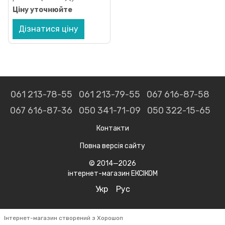
11195300
Ціну уточнюйте
Дізнатися ціну
061 213-78-55
061 213-79-55
067 616-87-58
067 616-87-36
050 341-71-09
050 322-15-65
Контакти
Повна версія сайту
© 2014—2026
інтернет-магазин ЕКСІКОМ
Укр
Рус
Інтернет-магазин створений з Хорошоп