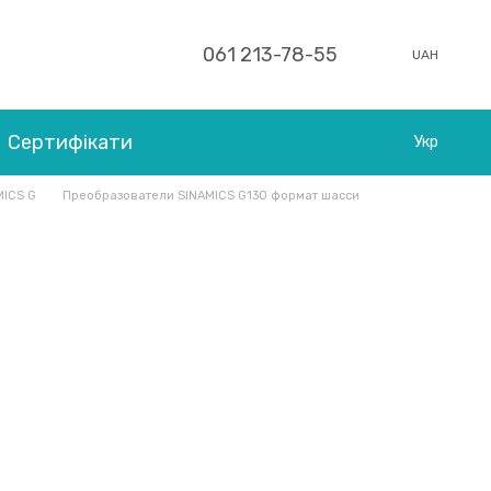
061 213-78-55
UAH
Сертифікати
Укр
MICS G
Преобразователи SINAMICS G130 формат шасси