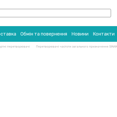
оставка
Обмін та повернення
Новини
Контакти
ртні перетворювачі
Перетворювачі частоти загального призначення SINA