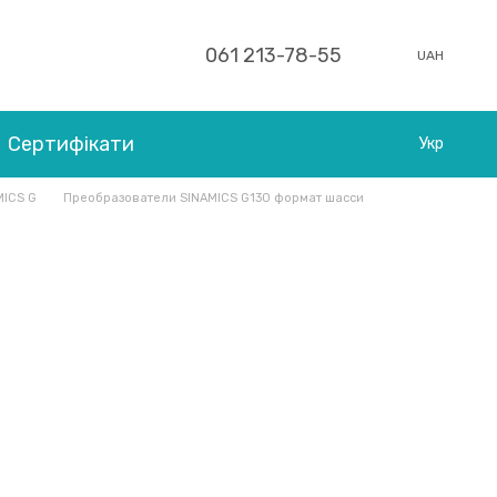
061 213-78-55
UAH
Сертифікати
Укр
MICS G
Преобразователи SINAMICS G130 формат шасси