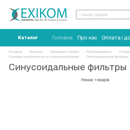
Перейти до основного контенту
Головна
Про нас
Оплата і д
Каталог
Головна
Siemens
Приводна техніка
Перетворювачі
Станда
Силовые компоненты со стороны нагрузки
Синусоидальные фильтры
Синусоидальные фильтры
Немає товарів