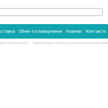
оставка
Обмін та повернення
Новини
Контакти
ртні перетворювачі
Перетворювачі частоти загального призначення SINA