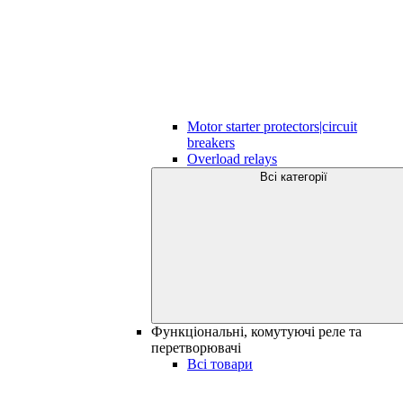
Motor starter protectors|circuit
breakers
Overload relays
Всі категорії
Функціональні, комутуючі реле та
перетворювачі
Всі товари