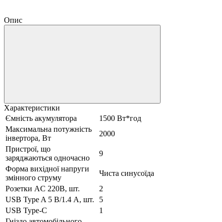
Опис
Характеристики
Ємність акумулятора
1500 Вт*год
Максимальна потужність
2000
інвертора, Вт
Пристрої, що
9
заряджаються одночасно
Форма вихідної напруги
Чиста синусоїда
змінного струму
Розетки AC 220В, шт.
2
USB Type A 5 В/1.4 А, шт.
5
USB Type-C
1
Гніздо автомобільного