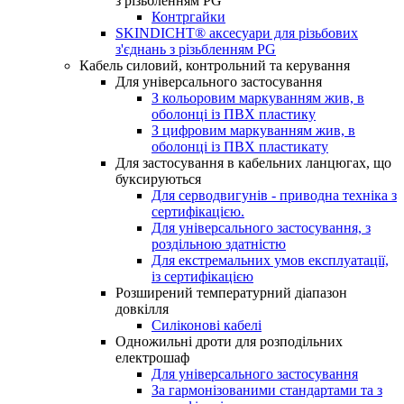
з різьбленням PG
Контргайки
SKINDICHT® аксесуари для різьбових
з'єднань з різьбленням PG
Кабель силовий, контрольний та керування
Для універсального застосування
З кольоровим маркуванням жив, в
оболонці із ПВХ пластику
З цифровим маркуванням жив, в
оболонці із ПВХ пластикату
Для застосування в кабельних ланцюгах, що
буксируються
Для серводвигунів - приводна техніка з
сертифікацією.
Для універсального застосування, з
роздільною здатністю
Для екстремальних умов експлуатації,
із сертифікацією
Розширений температурний діапазон
довкілля
Силіконові кабелі
Одножильні дроти для розподільних
електрошаф
Для універсального застосування
За гармонізованими стандартами та з