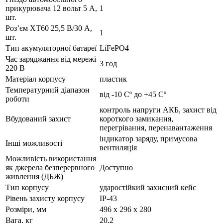
прикурювача 12 вольт 5 А,
1
шт.
Роз’єм XT60 25,5 В/30 А,
1
шт.
Тип акумуляторної батареї
LiFePO4
Час заряджання від мережі
3 год
220 В
Матеріал корпусу
пластик
Температурний діапазон
від -10 Сº до +45 Сº
роботи
контроль напруги АКБ, захист від
Вбудований захист
короткого замикання,
перегрівання, перенавантаження
індикатор заряду, примусова
Інші можливості
вентиляція
Можливість використання
як джерела безперервного
Доступно
живлення (ДБЖ)
Тип корпусу
ударостійкий захисний кейс
Рівень захисту корпусу
IP-43
Розміри, мм
496 x 296 x 280
Вага, кг
20,2