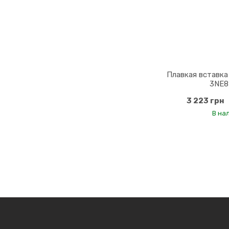
Плавкая вставка
3NE8
3 223 грн
В на