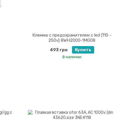
Клемма с предохранителем с led (110 -
250v) 8WH2000-1MG08
493 грн
Купить
В наличии