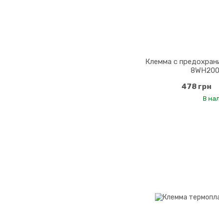
Клемма с предохранит
8WH200
478 грн
В на