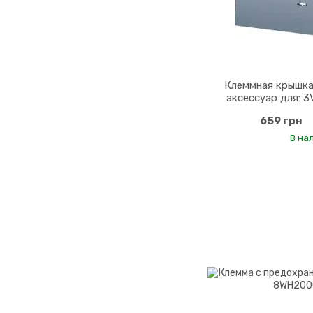
Клеммная крышка
аксессуар для: 
400/630 3V
659 грн
В на