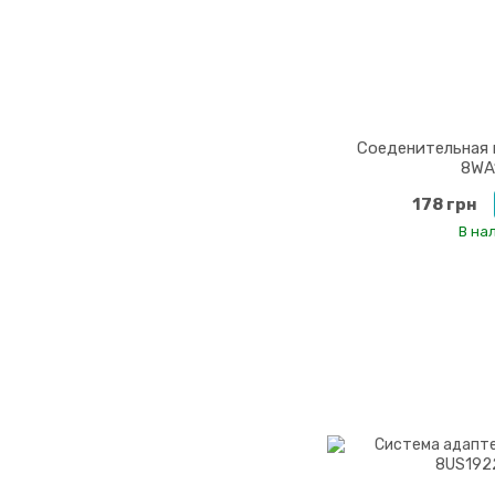
Соеденительная 
8WA
178 грн
В на