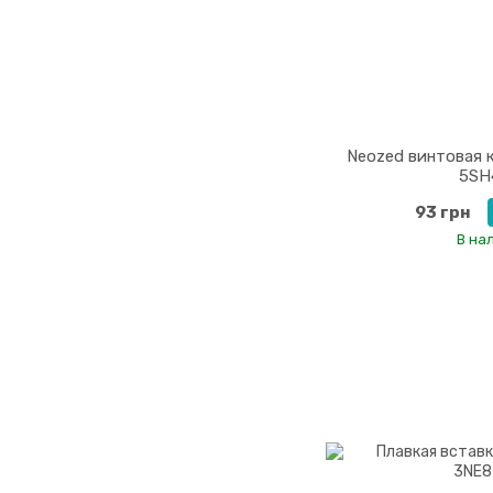
Neozed винтовая
5SH
93 грн
В на