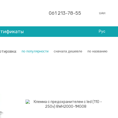
061 213-78-55
UAH
ртификаты
Рус
ртировка:
по популярности
сначала дешевле
по названию