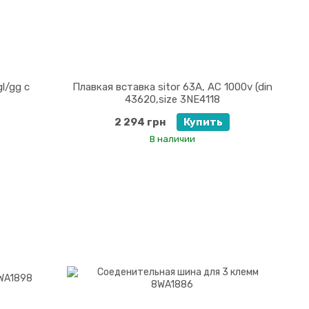
l/gg с
Плавкая вставка sitor 63A, AC 1000v (din
43620,size 3NE4118
2 294 грн
Купить
В наличии