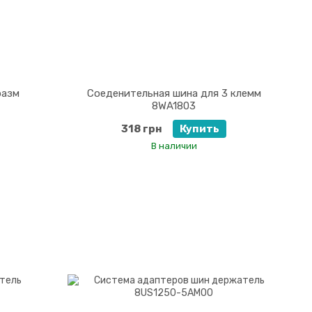
разм
Соеденительная шина для 3 клемм
8WA1803
318 грн
Купить
В наличии