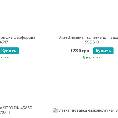
 крышка фарфорова
Silized плавкая вставка для за
4317
5SD510
Купить
1 390 грн
Купить
личии
В наличии