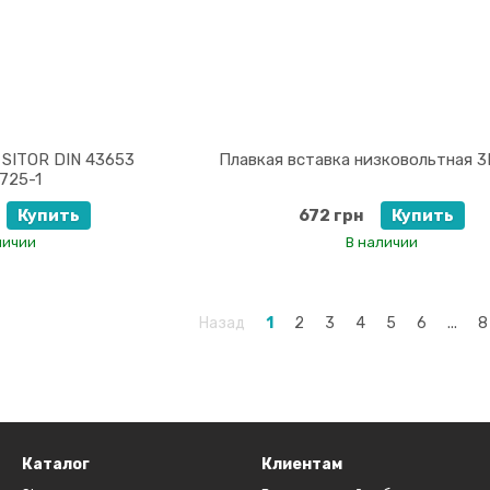
 SITOR DIN 43653
Плавкая вставка низковольтная 
725-1
Купить
672 грн
Купить
личии
В наличии
Назад
1
2
3
4
5
6
...
8
Каталог
Клиентам