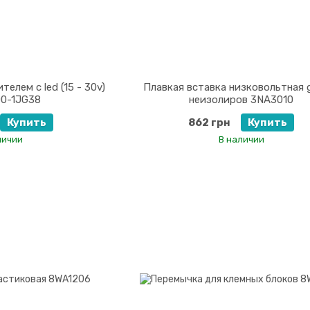
елем с led (15 - 30v)
Плавкая вставка низковольтная g
0-1JG38
неизолиров 3NA3010
Купить
862 грн
Купить
личии
В наличии