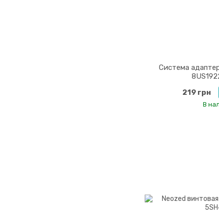
Система адапте
8US192
219 грн
В на