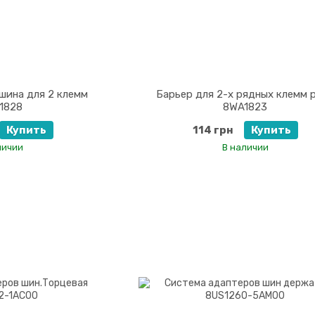
шина для 2 клемм
Барьер для 2-х рядных клемм 
1828
8WA1823
Купить
114 грн
Купить
личии
В наличии