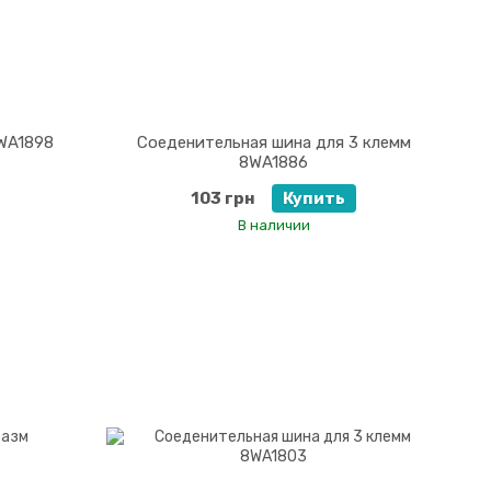
WA1898
Соеденительная шина для 3 клемм
8WA1886
103 грн
Купить
В наличии