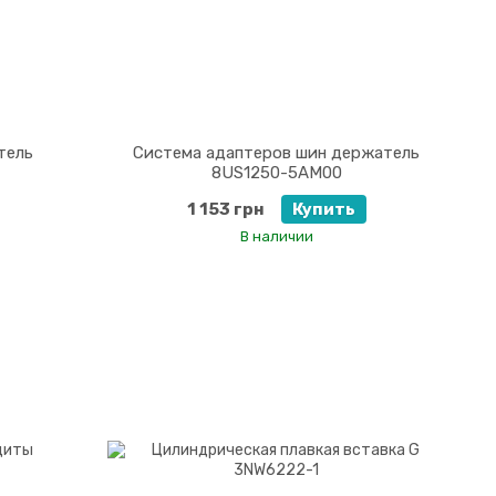
тель
Система адаптеров шин держатель
8US1250-5AM00
1 153 грн
Купить
В наличии