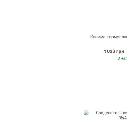
Клемма термопла
1 023 грн
В на