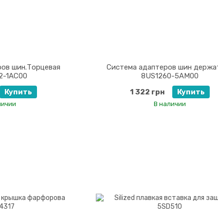
ров шин.Торцевая
Система адаптеров шин держа
2-1AC00
8US1260-5AM00
Купить
1 322 грн
Купить
личии
В наличии