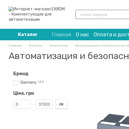
Перейти к основному контенту
Главная
О нас
Оплата и дос
Каталог
Главная
Siemens
Энергетика
Автоматизация и безопасность з
Автоматизация и безопасн
Бренд
143
Siemens
Ціна, грн
От Ціна, грн
До Ціна, грн
OK