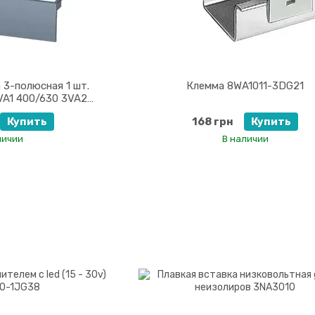
 3-полюсная 1 шт.
Клемма 8WA1011-3DG21
3VA1 400/630 3VA2
A9481-0WD30
Купить
168 грн
Купить
личии
В наличии