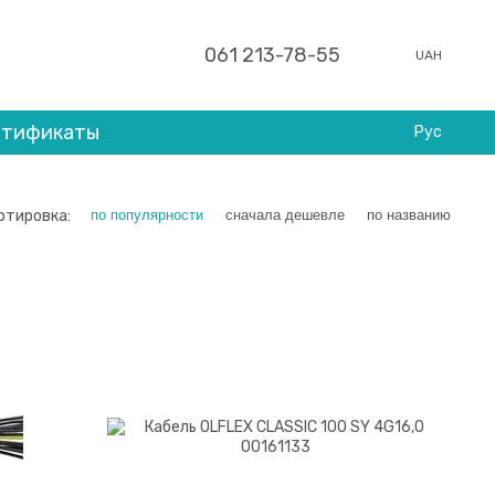
061 213-78-55
UAH
ртификаты
Рус
ртировка:
по популярности
сначала дешевле
по названию