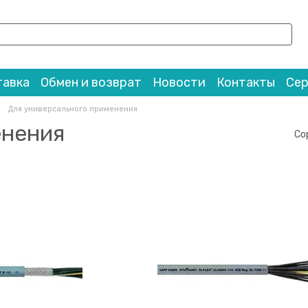
тавка
Обмен и возврат
Новости
Контакты
Се
Для универсального применения
енения
Со