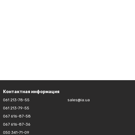
Контактная информация
061 213-78-55
sales@ia.ua
061 213-79-55
067 616-87-58
067 616-87-36
050 341-71-09