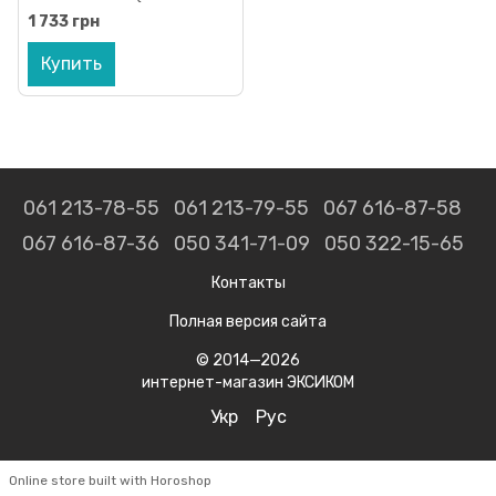
M8)
1 733 грн
Купить
061 213-78-55
061 213-79-55
067 616-87-58
067 616-87-36
050 341-71-09
050 322-15-65
Контакты
Полная версия сайта
© 2014—2026
интернет-магазин ЭКСИКОМ
Укр
Рус
Online store built with Horoshop